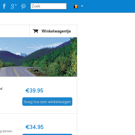
▼
Winkelwagentje
ad
€39.95
Voeg toe aan winkelwagen
€34.95
ng binnen