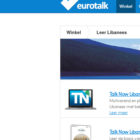
Winkel
Winkel
Leer Libanees
Talk Now Liba
Motiverend en ple
Libanees met be
Leer meer
Talk Now Liba
Leer de basis va