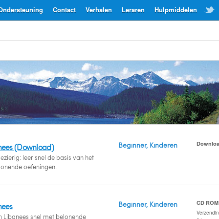
Ondersteuning
Contact
Verhalen
Leraren
Hulpmiddelen
Downlo
Beginner, Kinderen
nees (Download)
zierig: leer snel de basis van het
lonende oefeningen.
CD ROM
Beginner, Kinderen
nees
Verzendi
n Libanees snel met belonende