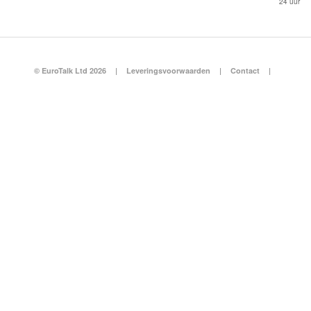
24 uur
© EuroTalk Ltd 2026
|
Leveringsvoorwaarden
|
Contact
|