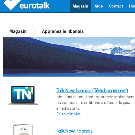
Magasin
Aide
Contact
His
Magasin
Apprenez le libanais
Talk Now libanais (Téléchargement)
Motivant et amusant : apprenez rapidement l
du vocabulaire en libanais à l’aide de jeux
enrichissants.
En savoir plus
Talk Now! libanais