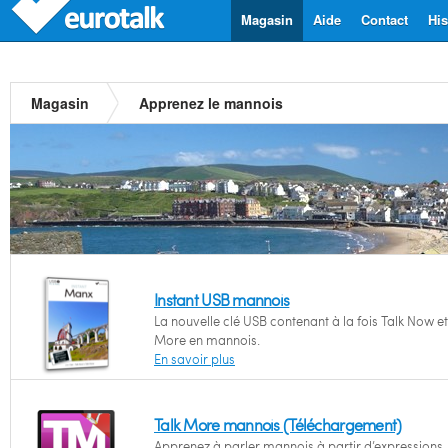
Magasin
Aide
Contact
His
Magasin
Apprenez le mannois
Instant USB mannois
La nouvelle clé USB contenant à la fois Talk Now et
More en mannois.
En savoir plus
Talk More mannois (Téléchargement)
Apprenez à parler mannois à partir d’expressions