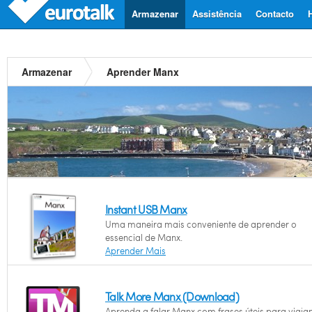
Armazenar
Assistência
Contacto
Armazenar
Aprender Manx
Instant USB Manx
Uma maneira mais conveniente de aprender o
essencial de Manx.
Aprender Mais
Talk More Manx (Download)
Aprenda a falar Manx com frases úteis para viajan