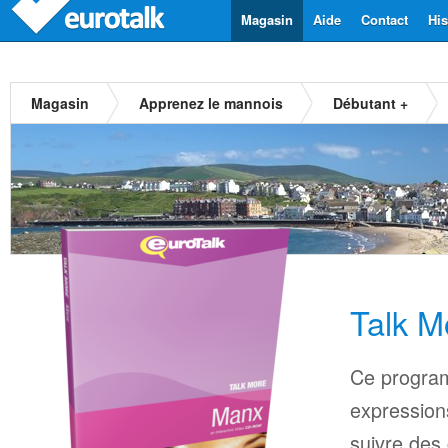
Magasin
Aide
Contact
His
Magasin
Apprenez le mannois
Débutant +
Talk M
Ce progra
expressions
suivre des