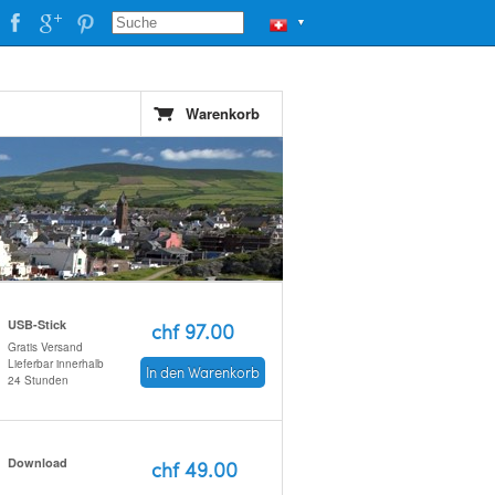
▼
Warenkorb
USB-Stick
chf 97.00
Gratis Versand
Lieferbar innerhalb
In den Warenkorb
24 Stunden
Download
chf 49.00