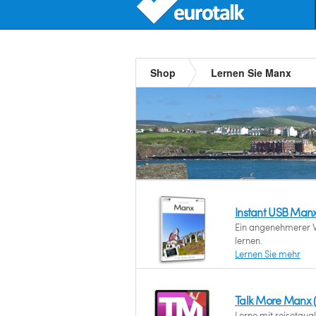
Shop
Lernen Sie Manx
Instant USB Man
Ein angenehmerer 
lernen.
Lernen Sie mehr
Talk More Manx
Lerne mit reisetau