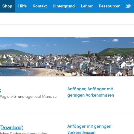
Shop
Hilfe
Kontakt
Hintergrund
Lehrer
Ressourcen
Anfänger, Anfänger mit
x
geringen Vorkenntnissen
Weg die Grundlagen auf Manx zu
Anfänger mit geringen
 (Download)
Vorkenntnissen
glichen Redewendungen das