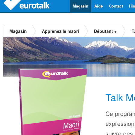
Magasin
Aide
Contact
His
Magasin
Apprenez le maori
Débutant +
T
Talk M
Ce progra
expressions
suivre des