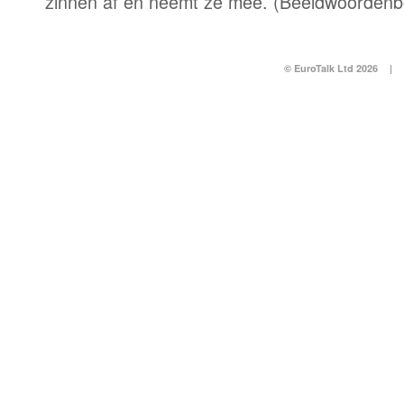
zinnen af en neemt ze mee. (Beeldwoordenb
© EuroTalk Ltd 2026
|