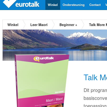
Winkel
Ondersteuning
Contact
V
Winkel
Leer Maori
Beginner +
Talk More 
Talk M
Dit progra
basisconve
toepassing 