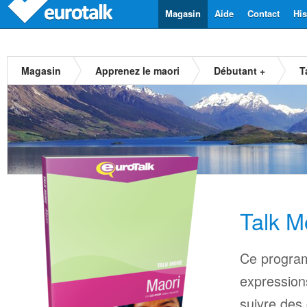
Magasin
Aide
Contact
His
Magasin
Apprenez le maori
Débutant +
T
Talk M
Ce progra
expressions
suivre des