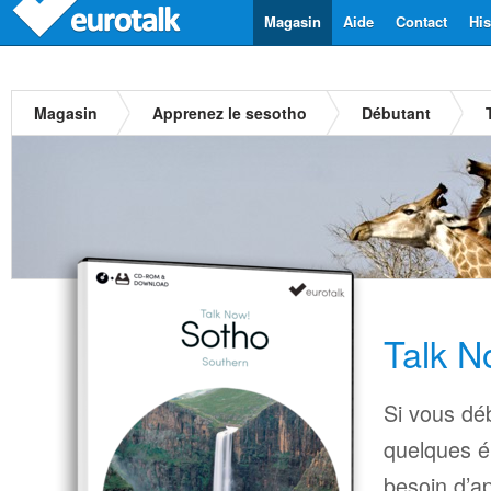
Magasin
Aide
Contact
His
Magasin
Apprenez le sesotho
Débutant
Talk N
Si vous déb
quelques é
besoin d’a