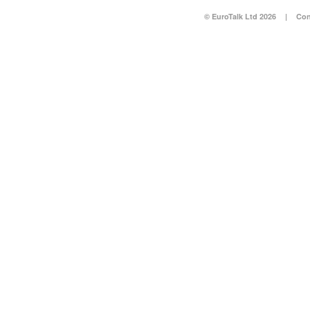
© EuroTalk Ltd 2026
|
Con