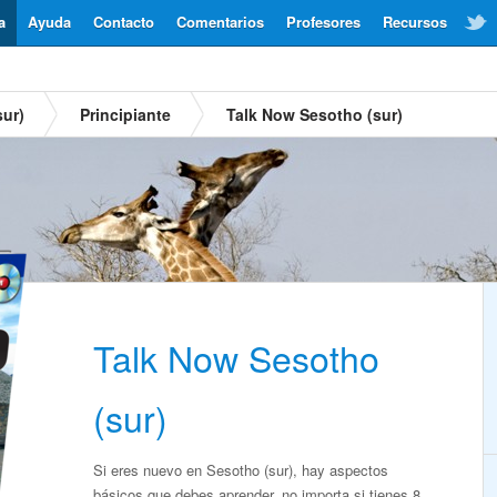
a
Ayuda
Contacto
Comentarios
Profesores
Recursos
sur)
Principiante
Talk Now Sesotho (sur)
Talk Now Sesotho
(sur)
Si eres nuevo en Sesotho (sur), hay aspectos
básicos que debes aprender, no importa si tienes 8