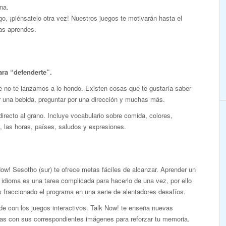
na.
, ¡piénsatelo otra vez! Nuestros juegos te motivarán hasta el
ras aprendes.
ara “defenderte”.
no te lanzamos a lo hondo. Existen cosas que te gustaría saber
dir una bebida, preguntar por una dirección y muchas más.
irecto al grano. Incluye vocabulario sobre comida, colores,
 las horas, países, saludos y expresiones.
ow! Sesotho (sur) te ofrece metas fáciles de alcanzar. Aprender un
idioma es una tarea complicada para hacerlo de una vez, por ello
 fraccionado el programa en una serie de alentadores desafíos.
de con los juegos interactivos. Talk Now! te enseña nuevas
ras con sus correspondientes imágenes para reforzar tu memoria.