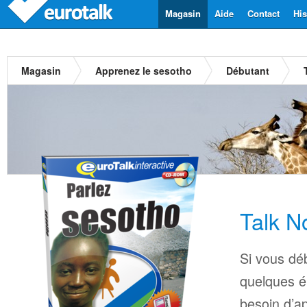
Magasin
Aide
Contact
His
Magasin
Apprenez le sesotho
Débutant
Talk N
Si vous déb
quelques é
besoin d’a