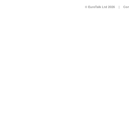
© EuroTalk Ltd 2026
|
Con