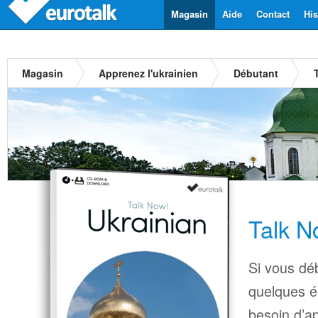
Magasin
Aide
Contact
His
Magasin
Apprenez l'ukrainien
Débutant
Talk N
Si vous déb
quelques é
besoin d’a