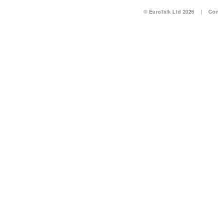
© EuroTalk Ltd 2026
|
Con