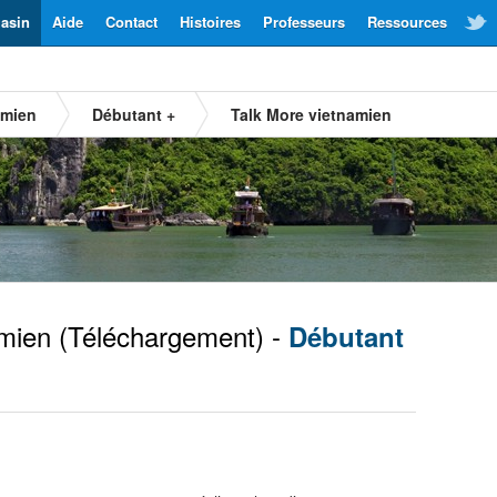
asin
Aide
Contact
Histoires
Professeurs
Ressources
amien
Débutant +
Talk More vietnamien
mien
(Téléchargement) -
Débutant