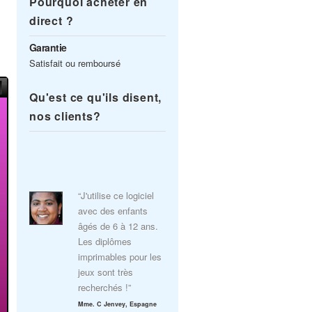
Pourquoi acheter en
direct ?
Garantie
Satisfait ou remboursé
Qu'est ce qu'ils disent,
nos clients?
“J'utilise ce logiciel
avec des enfants
âgés de 6 à 12 ans.
Les diplômes
imprimables pour les
jeux sont très
recherchés !”
Mme. C Jenvey, Espagne