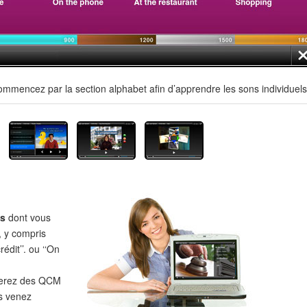
mmencez par la section alphabet afin d’apprendre les sons individuels
es
dont vous
, y compris
édit’’. ou ‘‘On
verez des QCM
s venez