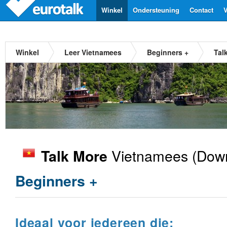
Winkel
Ondersteuning
Contact
V
Winkel
Leer Vietnamees
Beginners +
Tal
Vietnamees
(Down
Talk More
Beginners +
Ideaal voor iedereen die: