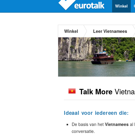
Winkel
Winkel
Leer Vietnamees
Vietn
Talk More
Ideaal voor iedereen die:
De basis van het
Vietnamees
al 
conversatie.