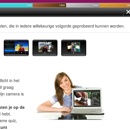
len, die in iedere willekeurige volgorde geprobeerd kunnen worden.
licht in het
il graag
ijn camera is
sten je op de
d hebt.
ame quiz,
kunt