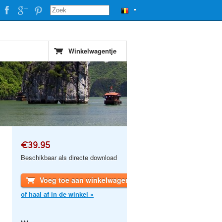
▼
Winkelwagentje
€39.95
Beschikbaar als directe download
Voeg toe aan winkelwagen
of haal af in de winkel »