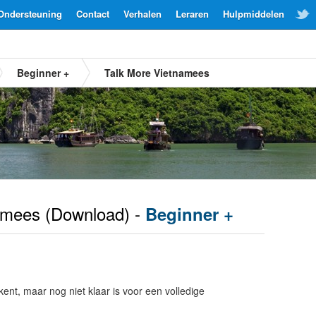
Ondersteuning
Contact
Verhalen
Leraren
Hulpmiddelen
Beginner +
Talk More Vietnamees
amees
(Download) -
Beginner +
kent, maar nog niet klaar is voor een volledige