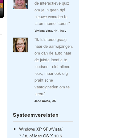
de interactieve quiz
om je in geen tijd
nieuwe woorden te
laten memoriseren.”
Viviana Venturini, Italy
“Ik luisterde graag
naar de aanwijzingen,
om dan de auto naar
de juiste locatie te
loodsen - niet alleen
leuk, maar ook erg
praktische
vaardigheden om te
leren.”
Jane Coles, UK
Systeemvereisten
Windows XP SP3/Vista/
7 / 8, of Mac OS X 10.6