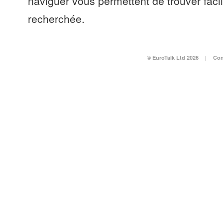
naviguer vous permettent de trouver faci
recherchée.
© EuroTalk Ltd 2026
|
Con