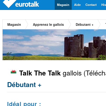
Magasin
Aide
Contact
His
Magasin
Apprenez le gallois
Débutant +
gallois
(Téléch
Talk The Talk
Débutant +
Idéal pour :