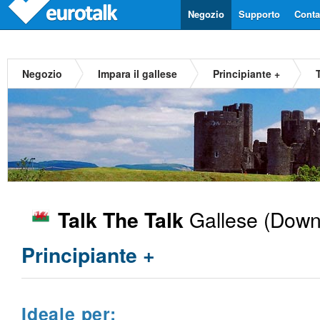
Negozio
Supporto
Contat
Negozio
Impara il gallese
Principiante +
Gallese
(Downl
Talk The Talk
Principiante +
Ideale per: