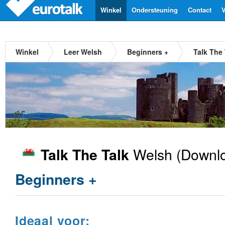
Winkel
Ondersteuning
Contact
V
Winkel
Leer Welsh
Beginners +
Talk The
Welsh
(Downlo
Talk The Talk
Beginners +
Ideaal voor: