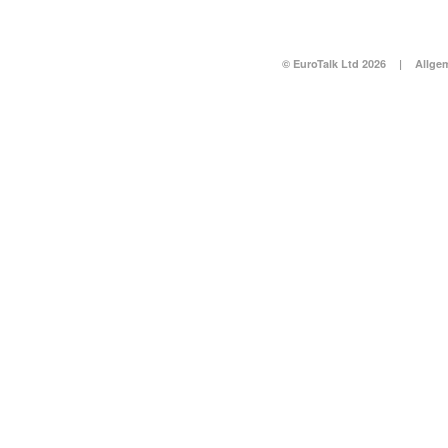
© EuroTalk Ltd 2026
|
Allge