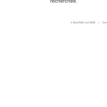
recherchée.
© EuroTalk Ltd 2026
|
Con