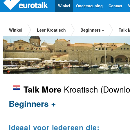
Winkel
Ondersteuning
Contact
V
Winkel
Leer Kroatisch
Beginners +
Talk 
Kroatisch
(Downlo
Talk More
Beginners +
Ideaal voor iedereen die: