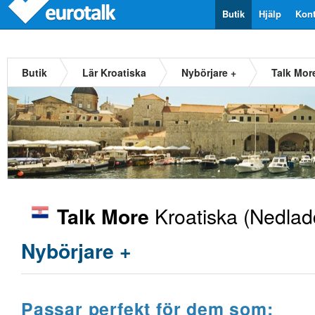
Butik
Hjälp
Kont
Butik
Lär Kroatiska
Nybörjare +
Talk Mor
Kroatiska
(Nedladd
Talk More
Nybörjare +
Passar perfekt för dem som: