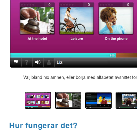
Välj bland nio ämnen, eller börja med alfabetet avsnittet för
Hur fungerar det?