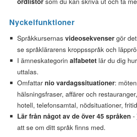
ordlistor
som du kan skriva ut och ta me
Nyckelfunktioner
Språkkursernas
videosekvenser
gör det 
se språklärarens kroppsspråk och läpprör
I ämneskategorin
alfabetet
lär du dig hu
uttalas.
Omfattar
nio vardagssituationer
: möten
hälsningsfraser, affärer och restauranger
hotell, telefonsamtal, nödsituationer, friti
Lär från något av de över 45 språken
-
att se om ditt språk finns med.