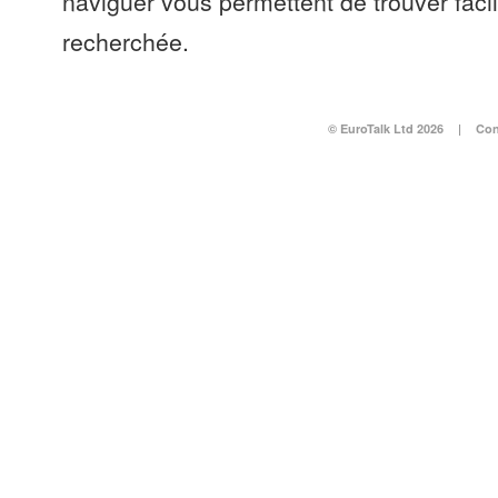
naviguer vous permettent de trouver faci
recherchée.
© EuroTalk Ltd 2026
|
Con