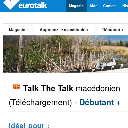
Magasin
Aide
Contact
His
Magasin
Apprenez le macédonien
Débutant +
macédonien
Talk The Talk
(Téléchargement) -
Débutant +
Idéal pour :