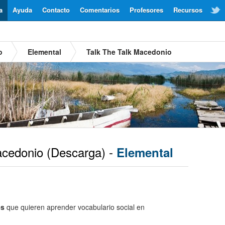
a
Ayuda
Contacto
Comentarios
Profesores
Recursos
o
Elemental
Talk The Talk Macedonio
cedonio
(Descarga) -
Elemental
es
que quieren aprender vocabulario social en