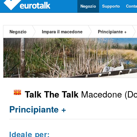
Negozio
Supporto
Contat
Negozio
Impara il macedone
Principiante +
Macedone
(Do
Talk The Talk
Principiante +
Ideale per: