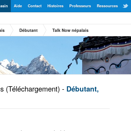
asin
Aide
Contact
Histoires
Professeurs
Ressources
ais
Débutant
Talk Now népalais
is
(Téléchargement) -
Débutant,