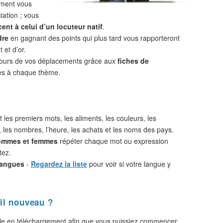
ement vous
iation ; vous
ent à celui d’un locuteur natif
.
dre
en gagnant des points qui plus tard vous rapporteront
 et d’or.
cours de vos déplacements grâce aux
fiches de
s à chaque thème.
 les premiers mots, les aliments, les couleurs, les
, les nombres, l’heure, les achats et les noms des pays.
hommes et femmes
répéter chaque mot ou expression
tez.
langues
-
Regardez la liste
pour voir si votre langue y
il nouveau ?
le en téléchargement afin que vous puissiez commencer