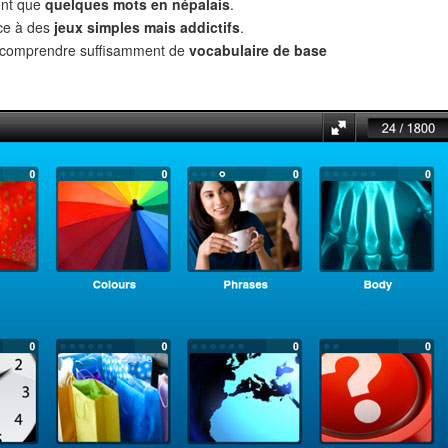
ent que
quelques mots en népalais
.
âce à des
jeux simples mais addictifs
.
t comprendre suffisamment de
vocabulaire de base