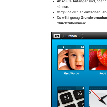
Absolute Anfänger
sind, oder d
können.
Vergnüge dich an
einfachen, a
Du willst genug
Grundwortscha
‘durchzukommen’
.