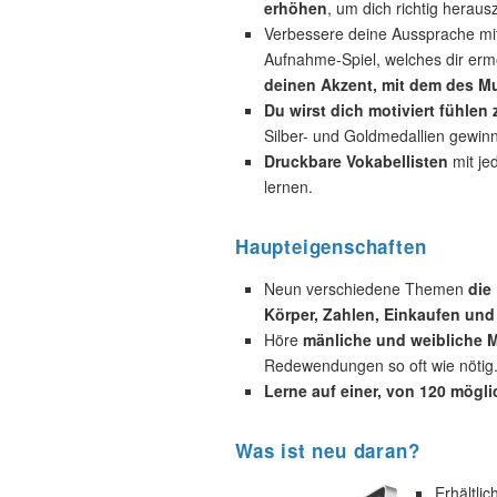
erhöhen
, um dich richtig heraus
Verbessere deine Aussprache mi
Aufnahme-Spiel, welches dir ermö
deinen Akzent, mit dem des Mu
Du wirst dich motiviert fühlen
Silber- und Goldmedallien gewin
Druckbare Vokabellisten
mit je
lernen.
Haupteigenschaften
Neun verschiedene Themen
die
Körper, Zahlen, Einkaufen und
Höre
mänliche und weibliche M
Redewendungen so oft wie nötig
Lerne auf einer, von 120 mögl
Was ist neu daran?
Erhältli