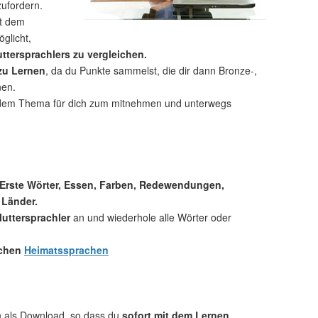
zufordern.
t dem
glicht,
ttersprachlers zu vergleichen.
 zu Lernen
, da du Punkte sammelst, die dir dann Bronze-,
nen.
dem Thema für dich zum mitnehmen und unterwegs
 Erste Wörter, Essen, Farben, Redewendungen,
 Länder.
uttersprachler
an und wiederhole alle Wörter oder
.
ichen
Heimatssprachen
ch als Download, so dass du
sofort mit dem Lernen