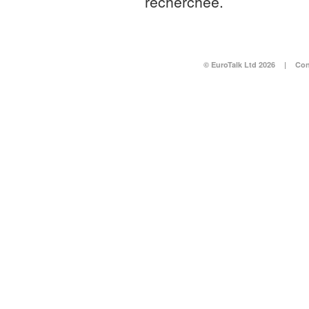
recherchée.
© EuroTalk Ltd 2026
|
Con