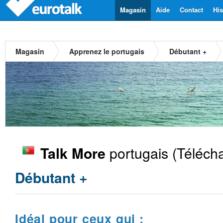
Magasin
Aide
Contact
His
Magasin
Apprenez le portugais
Débutant +
portugais
(Télécha
Talk More
Débutant +
Idéal pour ceux qui :