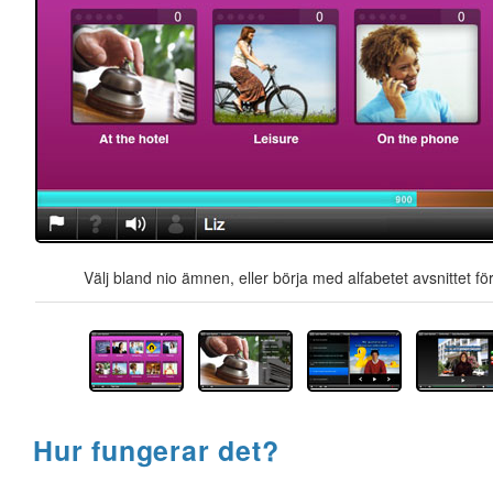
Välj bland nio ämnen, eller börja med alfabetet avsnittet för
Hur fungerar det?