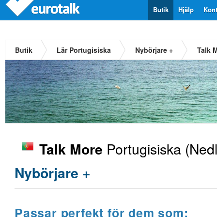
Butik
Hjälp
Kont
Butik
Lär Portugisiska
Nybörjare +
Talk 
Portugisiska
(Nedl
Talk More
Nybörjare +
Passar perfekt för dem som: