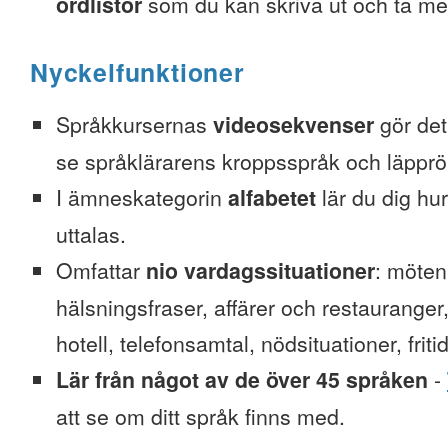
ordlistor
som du kan skriva ut och ta me
Nyckelfunktioner
Språkkursernas
videosekvenser
gör det 
se språklärarens kroppsspråk och läpprör
I ämneskategorin
alfabetet
lär du dig hu
uttalas.
Omfattar
nio vardagssituationer
: möten
hälsningsfraser, affärer och restauranger
hotell, telefonsamtal, nödsituationer, friti
Lär från något av de över 45 språken
-
att se om ditt språk finns med.