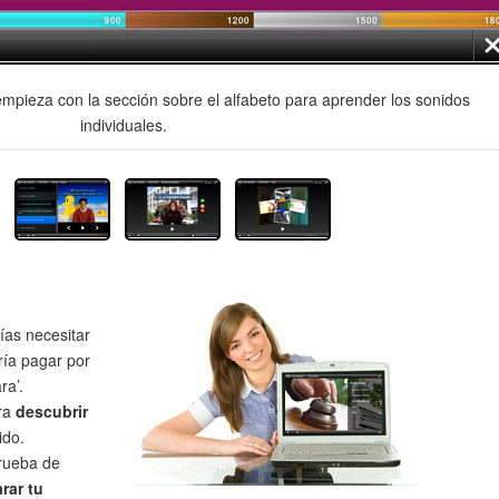
mpieza con la sección sobre el alfabeto para aprender los sonidos
individuales.
as necesitar
ría pagar por
ra’.
ra
descubrir
ido.
prueba de
rar tu