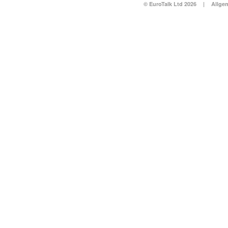
© EuroTalk Ltd 2026
|
Allge