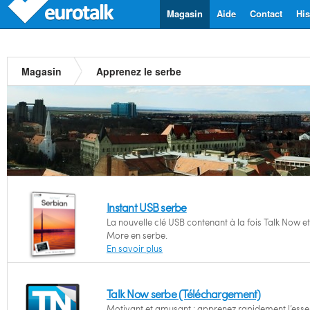
Magasin
Aide
Contact
His
Magasin
Apprenez le serbe
Instant USB serbe
La nouvelle clé USB contenant à la fois Talk Now et
More en serbe.
En savoir plus
Talk Now serbe (Téléchargement)
Motivant et amusant : apprenez rapidement l’essen