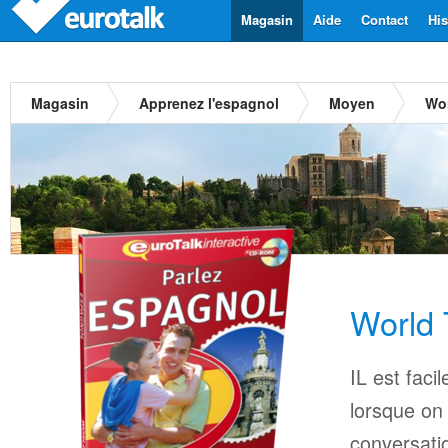
Magasin
Aide
Contact
His
Magasin
Apprenez l'espagnol
Moyen
Wor
World 
IL est faci
lorsque on
conversati