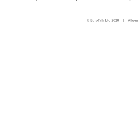
© EuroTalk Ltd 2026
|
Allge