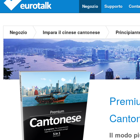
Negozio
Supporto
Contat
Negozio
Impara il cinese cantonese
Principiant
Premi
Canto
Il modo p