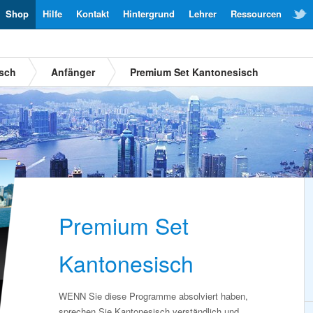
Shop
Hilfe
Kontakt
Hintergrund
Lehrer
Ressourcen
isch
Anfänger
Premium Set Kantonesisch
Premium Set
Kantonesisch
WENN Sie diese Programme absolviert haben,
sprechen Sie Kantonesisch verständlich und