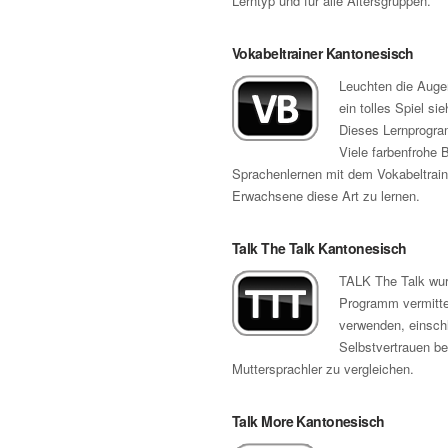
Lerntyp und für alle Altersgruppen.
Vokabeltrainer Kantonesisch
Leuchten die Augen
ein tolles Spiel si
Dieses Lernprogram
Viele farbenfrohe 
Sprachenlernen mit dem Vokabeltrain
Erwachsene diese Art zu lernen.
Talk The Talk Kantonesisch
TALK The Talk wurd
Programm vermitte
verwenden, einschl
Selbstvertrauen b
Muttersprachler zu vergleichen.
Talk More Kantonesisch