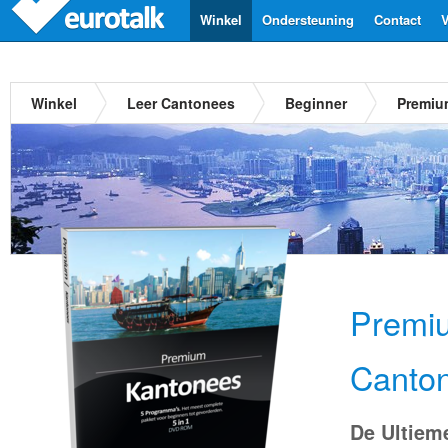
Winkel
Ondersteuning
Contact
V
Winkel
Leer Cantonees
Beginner
Premiu
Premi
Canto
De Ultiem