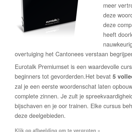
meer vertr
deze woord
deze compl
heeft door
nauwkeurig
overtuiging het Cantonees verstaan begrijpe
Eurotalk Premiumset is een waardevolle curs
beginners tot gevorderden.Het bevat
5 voll
zal je een eerste woordenschat laten opbou
complete zinnen. Je zult je spreekvaardighei
bijschaven en je oor trainen. Elke cursus be
deze deelgebieden.
Klik op afbeelding om te vergroten »