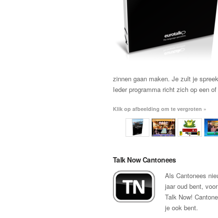
zinnen gaan maken. Je zult je spreekv
Ieder programma richt zich op een o
Klik op afbeelding om te vergroten »
Talk Now Cantonees
Als Cantonees nieuw
jaar oud bent, voor
Talk Now! Cantonee
je ook bent.