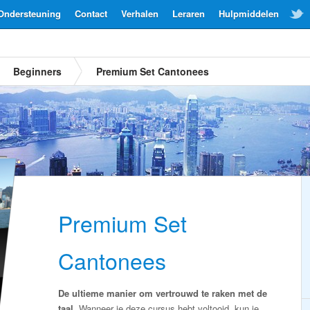
Ondersteuning
Contact
Verhalen
Leraren
Hulpmiddelen
Beginners
Premium Set Cantonees
Premium Set
Cantonees
De ultieme manier om vertrouwd te raken met de
taal.
Wanneer je deze cursus hebt voltooid, kun je