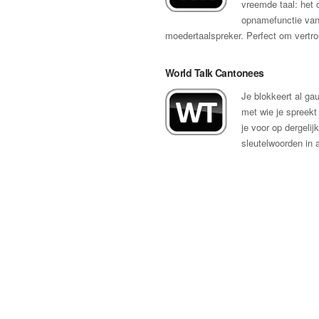
vreemde taal: het
opnamefunctie van 
moedertaalspreker. Perfect om vertrou
World Talk Cantonees
Je blokkeert al ga
met wie je spreekt 
je voor op dergelij
sleutelwoorden in 