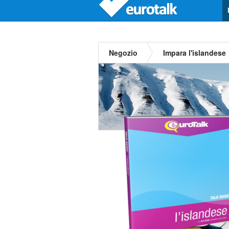
Negozio
Impara l'islandese