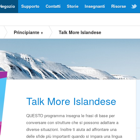
Negozio
Supporto
Contatti
Storie
Insegnanti
Risorse
Principiante +
Talk More Islandese
Talk More Islandese
QUESTO programma insegna le frasi di base per
conversare con strutture che si possono adattare a
diverse situazioni. Inoltre ti aiuta ad affrontare una
delle sfide più importanti quando si impara una lingua