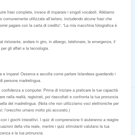
uire frasi complete, invece di imparare i singoli vocaboli. Abbiamo
no comunemente utilizzate all’estero, includendo alcune frasi che
orrei pagare con la carta di credito”, “La mia macchina fotografica è
al ristorante, andare in giro, in albergo, telefonare, le emergenze, il
per gli affari e la tecnologia.
a e impara! Osserva e ascolta come parlare Islandese guardando i
di persone madrelingua.
 confidenza a computer. Prima di iniziare a praticare le tue capacità
lare nella realtà, registrati, poi riascoltati e confronta la tua pronuncia
ella del madrelingua. (Nota che non utilizziamo voci elettroniche per
isi: l’orecchio umano molto più accurato.)
con i giochi interattivi. I quiz di comprensione ti aiuteranno a reagire
ituazioni della vita reale, mentre i quiz stimolanti valutano la tua
cenza e la tua pronuncia.