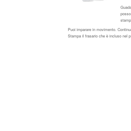
Guadag
posson
stampa
Puoi imparare in movimento. Continua 
Stampa il frasario che è incluso nel 