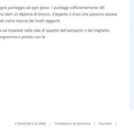
na punteggio ad ogni gioco. I punteggi sufficientemente alti
o darti un diploma di bronzo, d’argento o d’oro che possono essere
ti come traccia dei livelli raggiunti.
ad imparare nella sala di aspetto dell’aeroporto o del traghetto.
programma e portalo con te.
© EuroTalk Ltd 2026
|
Condizioni di fornitura
|
Contatti
|