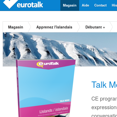
Magasin
Aide
Contact
His
Magasin
Apprenez l'islandais
Débutant +
Talk M
CE progra
expressions
conversati