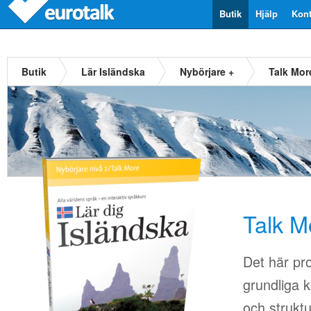
Butik
Hjälp
Kont
Butik
Lär Isländska
Nybörjare +
Talk Mor
Talk M
Det här pr
grundliga k
och strukt