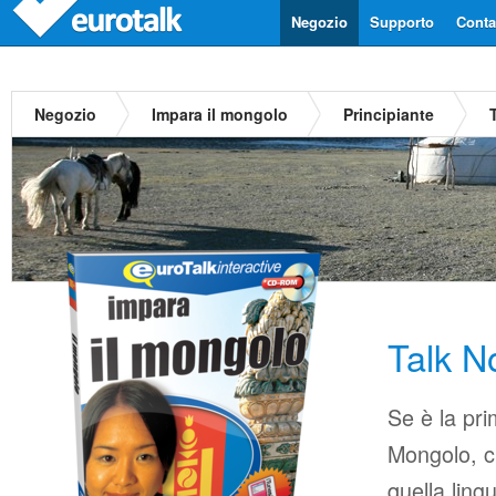
Negozio
Supporto
Contat
Negozio
Impara il mongolo
Principiante
Talk 
Se è la pri
Mongolo, ci
quella ling