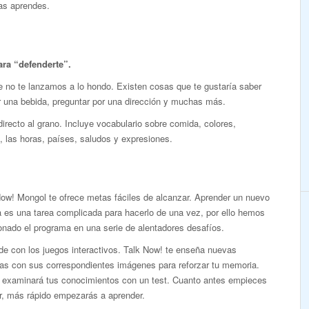
ras aprendes.
ara “defenderte”.
no te lanzamos a lo hondo. Existen cosas que te gustaría saber
dir una bebida, preguntar por una dirección y muchas más.
irecto al grano. Incluye vocabulario sobre comida, colores,
 las horas, países, saludos y expresiones.
Now! Mongol te ofrece metas fáciles de alcanzar. Aprender un nuevo
 es una tarea complicada para hacerlo de una vez, por ello hemos
onado el programa en una serie de alentadores desafíos.
de con los juegos interactivos. Talk Now! te enseña nuevas
ras con sus correspondientes imágenes para reforzar tu memoria.
 examinará tus conocimientos con un test. Cuanto antes empieces
r, más rápido empezarás a aprender.