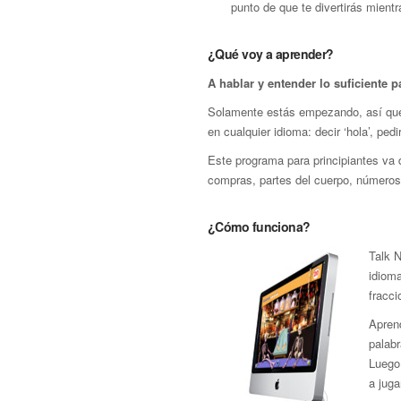
punto de que te divertirás mient
¿Qué voy a aprender?
A hablar y entender lo suficiente p
Solamente estás empezando, así que 
en cualquier idioma: decir ‘hola’, pe
Este programa para principiantes va d
compras, partes del cuerpo, números,
¿Cómo funciona?
Talk 
idioma
fracci
Apren
palab
Luego
a juga