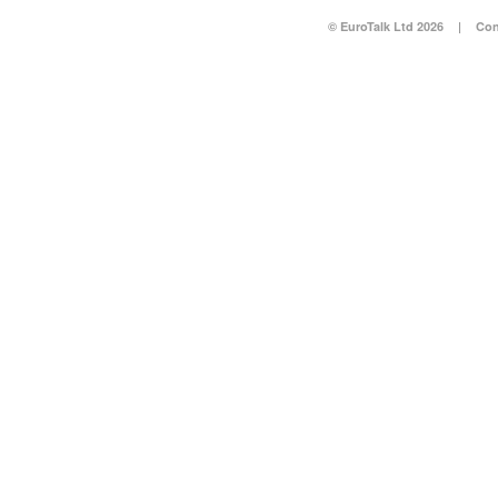
© EuroTalk Ltd 2026
|
Con