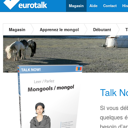
Magasin
Aide
Contact
His
Magasin
Apprenez le mongol
Débutant
T
Talk N
Si vous déb
quelques é
besoin d’a