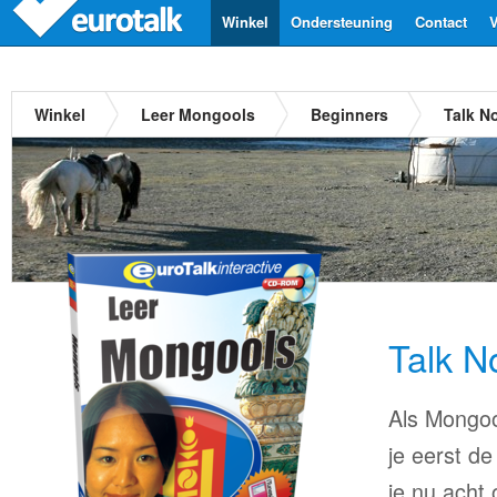
Winkel
Ondersteuning
Contact
V
Winkel
Leer Mongools
Beginners
Talk N
Talk 
Als Mongool
je eerst de
je nu acht 