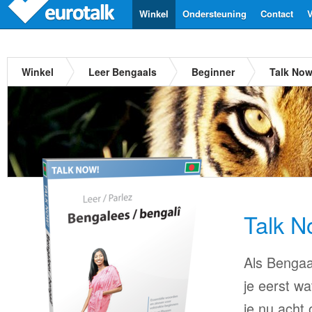
Winkel
Ondersteuning
Contact
V
Winkel
Leer Bengaals
Beginner
Talk No
Talk N
Als Bengaal
je eerst wa
je nu acht 