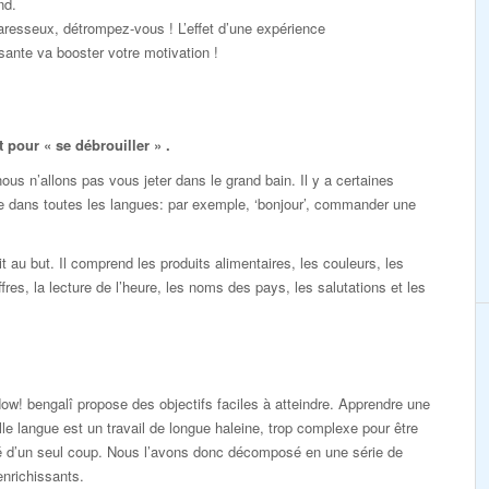
nd.
resseux, détrompez-vous ! L’effet d’une expérience
ante va booster votre motivation !
pour « se débrouiller » .
s n’allons pas vous jeter dans le grand bain. Il y a certaines
e dans toutes les langues: par exemple, ‘bonjour’, commander une
au but. Il comprend les produits alimentaires, les couleurs, les
ffres, la lecture de l’heure, les noms des pays, les salutations et les
ow! bengalî propose des objectifs faciles à atteindre. Apprendre une
le langue est un travail de longue haleine, trop complexe pour être
sé d’un seul coup. Nous l’avons donc décomposé en une série de
enrichissants.