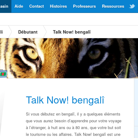
asin
Aide
Contact
Histoires
Professeurs
Ressources
li
Débutant
Talk Now! bengalî
Talk Now! bengalî
Si vous débutez en bengalî, il y a quelques éléments
que vous aurez besoin d’apprendre pour votre voyage
à l’étranger, à huit ans ou à 80 ans, que votre but soit
le tourisme ou les affaires. Talk Now! bengalî est une