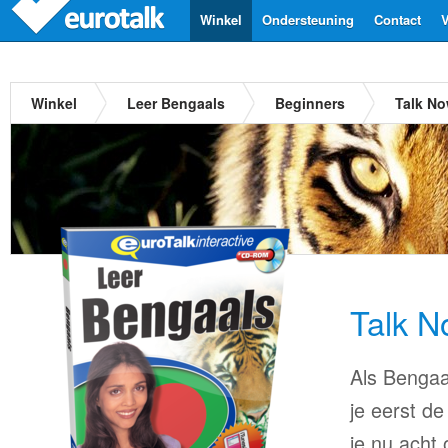
Winkel
Ondersteuning
Contact
V
Winkel
Leer Bengaals
Beginners
Talk N
Talk N
Als Bengaal
je eerst de
je nu acht 