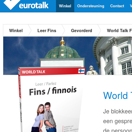
Winkel
Ondersteuning
Contact
V
Winkel
Leer Fins
Gevorderd
World Talk F
World 
Je blokkee
een gespre
de persoon